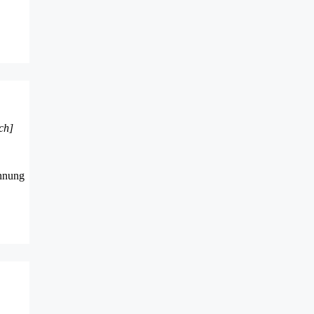
ch]
annung