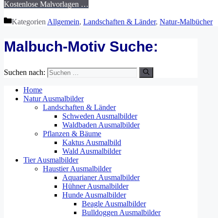
Kostenlose Malvorlagen …
Kategorien
Allgemein
,
Landschaften & Länder
,
Natur-Malbücher
Malbuch-Motiv Suche:
Suchen nach:
Home
Natur Ausmalbilder
Landschaften & Länder
Schweden Ausmalbilder
Waldbaden Ausmalbilder
Pflanzen & Bäume
Kaktus Ausmalbild
Wald Ausmalbilder
Tier Ausmalbilder
Haustier Ausmalbilder
Aquarianer Ausmalbilder
Hühner Ausmalbilder
Hunde Ausmalbilder
Beagle Ausmalbilder
Bulldoggen Ausmalbilder