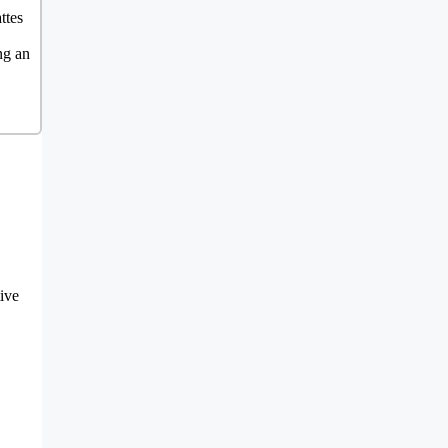
ttes
ng an
ive