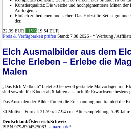
Künstlerqualität: Die weiche und hochpigmentierte Minen der H
Auftragen...
Einfach zu bedienen und sicher: Das Holzstifte Set ist gut un
der...
22,99 EUR
−15%
19,54 EUR
Preis & Verfügbarkeit prüfen
Stand: 7.08.2026 - * Werbung / Affiliat
Elch Ausmalbilder aus dem El
Elche Erleben – Erlebe die Mag
Malen
„Das Elch Malbuch“ bietet 30 liebevoll gestaltete Malvorlagen mit E
sind sowohl für Kinder ab 6 Jahren als auch für Erwachsene bestens g
Das Ausmalen der Bilder fördert die Entspannung und trainiert die Ko
30 Motive | Format: 21.59 x 27.94 cm | Altersempfehlung: 5-99 Jahre
Deutschland/Österreich/Schweiz
ISBN 979-8394525063 |
amazon.de
*