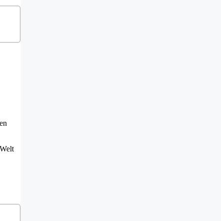
den
 Welt