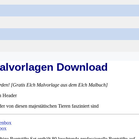
Malvorlagen Download
rden! [Gratis Elch Malvorlage aus dem Elch Malbuch]
er von diesen majestätischen Tieren fasziniert sind
nbox
ige Buntstifte Set enthält 80 leuchtende professionelle Buntstifte auf...