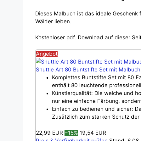
Dieses Malbuch ist das ideale Geschenk f
Wälder lieben.
Kostenloser pdf. Download auf dieser Sei
Angebot
Shuttle Art 80 Buntstifte Set mit Malbuch
Komplettes Buntstifte Set mit 80 Fa
enthält 80 leuchtende professionelle
Künstlerqualität: Die weiche und h
nur eine einfache Färbung, sondern
Einfach zu bedienen und sicher: Das
Zusätzlich zum starken Schutz der
22,99 EUR
−15%
19,54 EUR
Preis & Verfügbarkeit prüfen
Stand: 6.08.