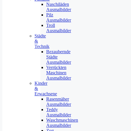
Naschiläden
Ausmalbilder
Pilz
Ausmalbilder
Troll
Ausmalbilder
Städte
&
Technik
Bezaubernde
Städte
Ausmalbilder
Verrückten
Maschinen
Ausmalbilder
Kinder
&
Erwachsene
Rasenmäher
Ausmalbilder
Teddy
Ausmalbilder
Waschmaschinen
Ausmalbilder
Zug