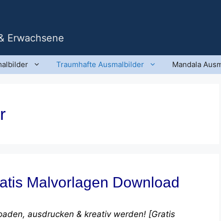
 & Erwachsene
albilder
Traumhafte Ausmalbilder
Mandala Ausm
r
ratis Malvorlagen Download
oaden, ausdrucken & kreativ werden! [Gratis