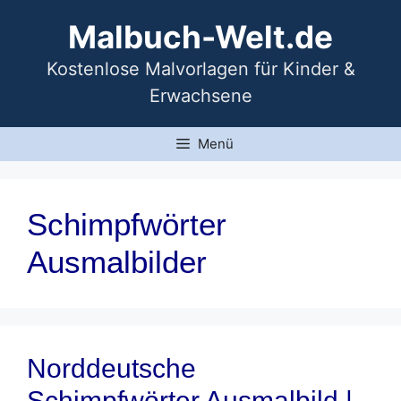
Zum
Malbuch-Welt.de
Inhalt
springen
Kostenlose Malvorlagen für Kinder &
Erwachsene
Menü
Schimpfwörter
Ausmalbilder
Norddeutsche
Schimpfwörter Ausmalbild |