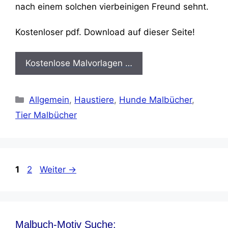
nach einem solchen vierbeinigen Freund sehnt.
Kostenloser pdf. Download auf dieser Seite!
Kostenlose Malvorlagen …
Kategorien
Allgemein
,
Haustiere
,
Hunde Malbücher
,
Tier Malbücher
Seite
Seite
1
2
Weiter
→
Malbuch-Motiv Suche: