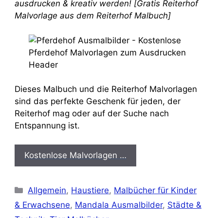
ausdrucken & kreativ werden! [Gratis Reiterhof
Malvorlage aus dem Reiterhof Malbuch]
Dieses Malbuch und die Reiterhof Malvorlagen
sind das perfekte Geschenk für jeden, der
Reiterhof mag oder auf der Suche nach
Entspannung ist.
Kostenlose Malvorlagen …
Kategorien
Allgemein
,
Haustiere
,
Malbücher für Kinder
& Erwachsene
,
Mandala Ausmalbilder
,
Städte &