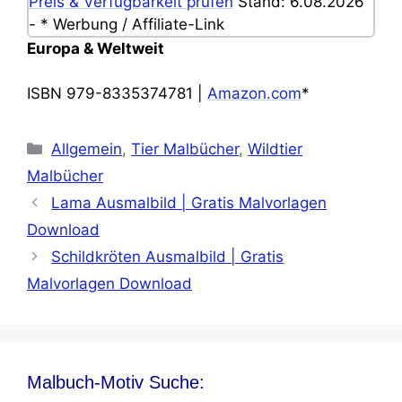
Preis & Verfügbarkeit prüfen
Stand: 6.08.2026
- * Werbung / Affiliate-Link
Europa & Weltweit
ISBN 979-8335374781 |
Amazon.com
*
Kategorien
Allgemein
,
Tier Malbücher
,
Wildtier
Malbücher
Lama Ausmalbild | Gratis Malvorlagen
Download
Schildkröten Ausmalbild | Gratis
Malvorlagen Download
Malbuch-Motiv Suche: